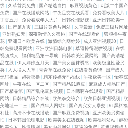
线
|
久草首页免费
|
国产精选自拍
|
麻豆视频黄色
|
刺激牛牛国产
免费
|
国产在线播放网站
|
午夜足交在线观看
|
免费看欧美大片
|
丁香五月
|
免费看成年人大片
|
日韩伦理影视
|
亚洲日韩欧美一
区
|
国产第九页
|
三级片黄色片网站
|
久草最新
|
免费三级片网址
|
亚洲熟妇无
|
深夜激情久久蜜桃
|
国产在线观看的
|
狠狠撸午夜
花
|
亚洲日本欧美在线
|
激情综合网婷婷
|
成人亚洲视频30
|
日
韩免费观看网站
|
亚洲欧洲日韩电影
|
草逼操得潮喷视频
|
在线
视频成人
|
福利精品第一导航
|
日韩欧美性爱网站
|
国产高清精
品在线
|
伊人婷婷五月天
|
国产美女丝袜诱惑
|
欧美极度性爱另
类
|
人人撸人人草
|
青青草在线免费
|
在线看黄色96
|
国产成人
无码极品
|
超碰夜撸
|
精东传媒无码在线
|
午夜欧美一区
|
怡春院
网址
|
午夜在线一区二区
|
国产精品91麻豆
|
麻豆成人精品国产
|
国产精品第
|
国产乱伦露脸视频
|
日本嗯啊在线观看
|
国产精品
网站
|
日韩精品综合在线
|
欧美拳交综合
|
欧美日韩亚洲视频
|
欧
美地址一二三
|
国产成年人网站0
|
国产真实女人拳交
|
91黑料福
利社
|
高清不卡在线播放
|
国产麻豆免费视频
|
亚洲欧美另类偷
怕
|
日本韩国伦理电影
|
欧美美女在线视频
|
欧美福利站站
|
超碰
欧美性爱
|
性激情网
|
美女内射网站
|
草逼的免费
|
黄色视频成人