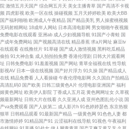
最新网址 阿v免费视频 国产91在线播 黄色av五月天性爱 亚洲美成人网 激情
院
激情五月天国产
综合网五月天
美女主播青草
国产高清不卡视
频
四虎影视
欧美一区在线
操碰视频
五月天婷婷欧美
欧美大BB
小说亚洲视频网站 五月天婷婷色色 91免费国 av先锋无码资源网 国产32页
国产福利啪啪
欧洲成人午夜精品
国产精品美乳
男人操蜜桃视频
无码射精网站
18成年人网站
日本高清电影网
男女啪啪午夜视频
男人色网天堂 欧美做爱a 亚洲男人天堂网205 91网站8848院 成人1024视频
免费电影在线观看
亚洲ab
成人少妇视频导航
91国产小青蛙
国
产成年免费网站
国产视频高清在线
精品香蕉
求a片网址
麻豆tv
免费版91网页 香蕉色导航 欧美毛片大全网站 91传媒色频 91碰在线免费视频
在线观看
在线撸丝片
91草碰
国产成人激情视频
黑料吃瓜精品
偷拍
91大神合集
成人拍拍拍免费
香港伦理剧
日韩大片观看网
www色撸撸 海角伊人 麻豆精品欧美日韩成人 国产91精品福利导航 91大香蕉
址
日韩免费电影
91羞羞视频
国产网站
青草全福视在线
性导航
影视AV
日本一级在线视频
国产好片浮力
91久操
国产精品成人
自慰 92AV视频网站 国精99产品视频 日韩在线精品在线 91福利姬国产视频
在线
精品免费看
人人看操碰
午夜伦理电影网
久久国自产拍精品
高清乱码0
国产欧美
日韩三级黄色A片
伦理电影亚洲国产
福利
综合另类第四页 91中文娱乐网 成人福利午夜导航西瓜 日韩精品无码tv 91黑
姬黄色网址
欧美伊人影院
丁香成人五月花
黄色网网址女
久草视
频最新网址
日韩大片在线看
久久亚洲人成
亚州色图乱伦小说
国
丝足交在线观看 97超碰人人妻 91v美日韩 超碰在线网址 韩国操逼剧场 欧美
产va免费观看
国产人妖第二
成人影片h
91色婷婷瑟色
东京热狠
狠草
日韩精品观看
91最新国产精品
一级黄色网
91色色人妻
都
艹艹 亚州欧美日韩综合在线 91视频地址 91草莓在线 国产91九色 黄色91网
市激情婷婷
91精品国产91
云涩福利在线导航
91视色
午夜福利
在线网站
91直播
91处女
伊人网青青草
国产又爽又黄又无
久草