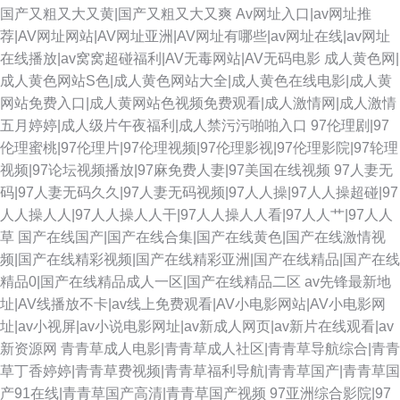
国产又粗又大又黄|国产又粗又大又爽
Av网址入口|av网址推
荐|AV网址网站|AV网址亚洲|AV网址有哪些|av网址在线|av网址
在线播放|av窝窝超碰福利|AV无毒网站|AV无码电影
成人黄色网|
成人黄色网站S色|成人黄色网站大全|成人黄色在线电影|成人黄
网站免费入口|成人黄网站色视频免费观看|成人激情网|成人激情
五月婷婷|成人级片午夜福利|成人禁污污啪啪入口
97伦理剧|97
伦理蜜桃|97伦理片|97伦理视频|97伦理影视|97伦理影院|97轮理
视频|97论坛视频播放|97麻免费人妻|97美国在线视频
97人妻无
码|97人妻无码久久|97人妻无码视频|97人人操|97人人操超碰|97
人人操人人|97人人操人人干|97人人操人人看|97人人艹|97人人
草
国产在线国产|国产在线合集|国产在线黄色|国产在线激情视
频|国产在线精彩视频|国产在线精彩亚洲|国产在线精品|国产在线
精品0|国产在线精品成人一区|国产在线精品二区
av先锋最新地
址|AV线播放不卡|av线上免费观看|AV小电影网站|AV小电影网
址|av小视屏|av小说电影网址|av新成人网页|av新片在线观看|av
新资源网
青青草成人电影|青青草成人社区|青青草导航综合|青青
草丁香婷婷|青青草费视频|青青草福利导航|青青草国产|青青草国
产91在线|青青草国产高清|青青草国产视频
97亚洲综合影院|97