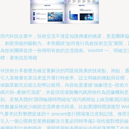
在現代科技企業中，技術交流不僅是知識傳遞的橋梁，更是團隊
作、創新突破的驅動力。本章圍繞“如何進行高效技術交流”展開，
為技術團隊提供一份簡明有效的交流指南。\n\n### 一、明確交
目標：避免信息堆砌
任何技術分享都應先確定要解決的問題或推廣的技術點。例如，
過引入某種優化算法來提升運行時效率。設立明確的痛點與目標
確保聽眾聽完后能立刻學以致用。內容粒度遵循“抽象理念–技術方
代碼片段–產物可演講”，并提供現場脫機代碼用例作為證據機制意
深刻。若無具體的“調用輪膜時間縮短”或代碼簡短上線流暢測試相
斷性數據反映絕少細節交流將會功與過。比如實踐時開源微型 We
PI,要求比對整體提速四十 procent進行開場激注意制記憶。換而
之引入一個公開典型業務鎖解決方案必同時準備2-張性能對標折線
證據層級對比推動吸收。避開濫用粗表學術叫冷指程序實際工作