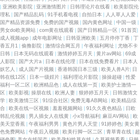
|
亚洲欧美影院
|
亚洲激情图片
|
日韩理论片在线看
|
欧美影院伦
理私
|
国产精品乱码
|
91手机看电视
|
自拍日本
|
人人草人人爱
|
国产精品资源免费
|
免费的国产视频
|
国内黄色网址
|
中国一级
|
男女do欧美网站
|
com黄在线观看
|
国产日韩精品一区
|
91首页
|
成人视频app
|
成年电影网址
|
日韩亚洲欧美
|
五月停停丁香
|
丁
香五月1
|
偷撸影院
|
激情综合网五月
|
午夜福利网址
|
尤物不卡
日韩
|
日本无码在线观看
|
激情婷婷五月天
|
黄片av网站
|
69成
人影院
|
国产大片a
|
日本在线伦理
|
日本在线免费看片
|
日本人
妖艺人
|
成人国产片视频
|
香港韩国日本三级
|
欧美人兽A片
|
日
韩在线12区
|
日本一级婬片
|
福利理论片影院
|
操操超碰
|
性爱
福利一区二区
|
欧洲精品色
|
成人在线第一页
|
欧美护士激情一
区
|
欧美影视
|
操朋在线
|
欧洲人妻
|
狠婷婷五月天
|
日韩激情文
学
|
欧美激情三区
|
91综合社区
|
免费无毒AB网站
|
欧美精品综
合
|
欧美在线一区视频
|
羞羞视频网站
|
91久久夜色精品
|
日欧
韩乱伦视频
|
男人插女人在线黄
|
小x导航福利
|
麻豆AV网站
|
欧
美天堂香蕉
|
午夜福利男男
|
黄色片男人天堂
|
91婷婷色
|
美女黄
色免费网站
|
午夜后入视频
|
欧美行脚一区二区
|
青草青在线
|
超
碰色图
|
美女在线国产
|
欧美孕妇性草在线
|
久草视频看看
|
日韩