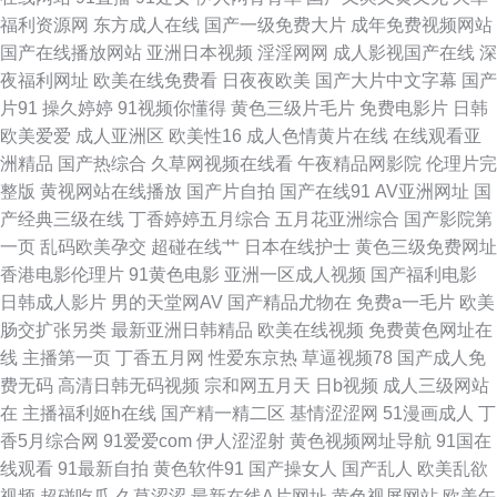
址 日韩殴美色图 91超碰在线青青草 91伦理 激情六月天婷婷 日韩成人一卡
福利资源网
东方成人在线
国产一级免费大片
成年免费视频网站
国产在线播放网站
亚洲日本视频
淫淫网网
成人影视国产在线
深
91老司机综合热 影音先锋人妻资源 东方AV免费网 国产午夜在线看 无码日韩
夜福利网址
欧美在线免费看
日夜夜欧美
国产大片中文字幕
国产
片91
操久婷婷
91视频你懂得
黄色三级片毛片
免费电影片
日韩
尿 91夫妻海角论坛 91天堂在线 伊人在线9 www夜夜肏肏 美女福利91 综合
欧美爱爱
成人亚洲区
欧美性16
成人色情黄片在线
在线观看亚
洲精品
国产热综合
久草网视频在线看
午夜精品网影院
伦理片完
小影院 97韩国在线午夜影院 精东逼成人 AV福利免费播放 欧美日韩精品推荐
整版
黄视网站在线播放
国产片自拍
国产在线91
AV亚洲网址
国
产经典三级在线
丁香婷婷五月综合
五月花亚洲综合
国产影院第
欧美 亚洲精品五月婷婷 91人妻碰碰碰 东方av天堂 女优在线观看 久久这里有
一页
乱码欧美孕交
超碰在线艹
日本在线护士
黄色三级免费网址
香港电影伦理片
91黄色电影
亚洲一区成人视频
国产福利电影
影音先锋欧美性 91视频网站链接 福利网址导航亚洲AV 四虎院网站 91www
日韩成人影片
男的天堂网AV
国产精品尤物在
免费a一毛片
欧美
肠交扩张另类
最新亚洲日韩精品
欧美在线视频
免费黄色网址在
在线 国产ts在线观看 91婬黄看片 久久精品99久久 亚洲欧美日韩国产成人 99
线
主播第一页
丁香五月网
性爱东京热
草逼视频78
国产成人免
费无码
高清日韩无码视频
宗和网五月天
日b视频
成人三级网站
九九视屏 国产情侣AV免费 中文字幕人妻有码在线 国产精品国产级国99 成人
在
主播福利姬h在线
国产精一精二区
基情涩涩网
51漫画成人
丁
香5月综合网
91爱爱com
伊人涩涩射
黄色视频网址导航
91国在
cao逼视频导航 色人閣俺也去 91白虎美女交配 国肏屄视频 欧美亚色色片 91
线观看
91最新自拍
黄色软件91
国产操女人
国产乱人
欧美乱欲
视频
超碰吃瓜
久草涩涩
最新在线A片网址
黄色视屏网站
欧美午