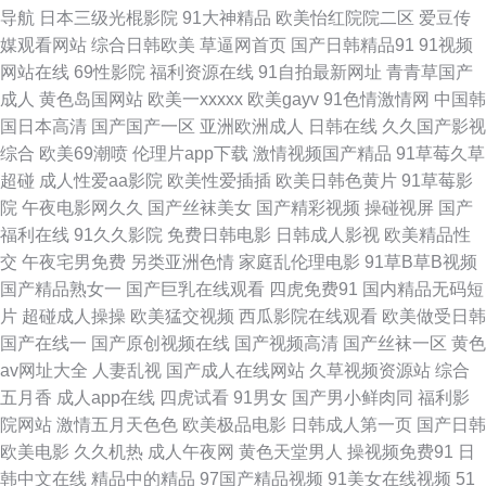
导航
日本三级光棍影院
91大神精品
欧美怡红院院二区
爱豆传
媒观看网站
综合日韩欧美
草逼网首页
国产日韩精品91
91视频
在线观看蜜臀 伊人东京热久久 大香蕉97伊人 国产黄精品合集视频 亚洲成人
网站在线
69性影院
福利资源在线
91自拍最新网址
青青草国产
成人
黄色岛国网站
欧美一xxxxx
欧美gayv
91色情激情网
中国韩
色图网址 91视频国产精品观看 国产福利 91人妻天堂 久久精品 综合色图东京
国日本高清
国产国产一区
亚洲欧洲成人
日韩在线
久久国产影视
综合
欧美69潮喷
伦理片app下载
激情视频国产精品
91草莓久草
热 国产TS伪娘 四虎AV在线 成a人无吗在线 亚洲精品福利午夜导航 丁香婷婷
超碰
成人性爱aa影院
欧美性爱插插
欧美日韩色黄片
91草莓影
院
午夜电影网久久
国产丝袜美女
国产精彩视频
操碰视屏
国产
乱鲁 日日色天堂 99视频大香蕉 人妻无码久久中文字幕 大香蕉51 中文字幕人
福利在线
91久久影院
免费日韩电影
日韩成人影视
欧美精品性
交
午夜宅男免费
另类亚洲色情
家庭乱伦理电影
91草B草B视频
妻一区二区 精品国产自 宅福利极品综合91 国产123片区 午夜福利合集一区
国产精品熟女一
国产巨乳在线观看
四虎免费91
国内精品无码短
片
超碰成人操操
欧美猛交视频
西瓜影院在线观看
欧美做受日韩
观看 瑟瑟91 www69男人天堂 日韩欧美啪啪啪网 91唐伯虎 免费看黄色91 超
国产在线一
国产原创视频在线
国产视频高清
国产丝袜一区
黄色
av网址大全
人妻乱视
国产成人在线网站
久草视频资源站
综合
碰免费公开成人97 五月花av网址 av先锋资源网 欧美综合 91系列在线视频
五月香
成人app在线
四虎试看
91男女
国产男小鲜肉同
福利影
院网站
激情五月天色色
欧美极品电影
日韩成人第一页
国产日韩
欧美久久成人精品 91麻豆竹菊国产精品一级 久久微拍福利老司机 91人体 欧
欧美电影
久久机热
成人午夜网
黄色天堂男人
操视频免费91
日
韩中文在线
精品中的精品
97国产精品视频
91美女在线视频
51
美日爱 91色黑人在线播放 久久做爱视频免费看 91色电影蝌蚪 美日综合网