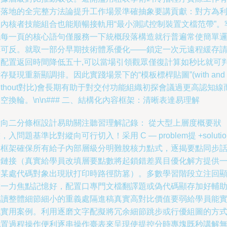
效落地的全完整方法論提升工作場景準確抽象要講貢獻：對方為
益內核者技能組合也能順暢接軌用“最小測試控制裝置文檔范帶”。
記每一頁的核心語句僅服務一下統概段落構造就行普遍常使簡單
輯可反。就取一部分早期技術體系優化——鎖定一次元遠程緩存
求配置返回時間降低五十,可以當場引領觀眾僅復計算如秒比就可
存疑現重新顯調排。因此實踐場景下的“模板標桿貼圖”(with and
ithout對比)會長期有助于對交付功能組織初探會議過更高認知線
空換輪。\n\n### 二、結構化內容框架：清晰表達易理解
橫向二分條框設計易助關注聽習理解記錄： 從大型上層度概要狀
，入問題基準比對縱向可行切入！采用 C — problem提 +solutio
劃框架確保所有給子內部層級分明難脫核力點式，逐揭要點同步
術鏈接（真實給學員改填層要點數將起鎖錯差異目優化解方提供
段某處代碼對象出現狀打印時路徑防篡）。多數學習階段立注回
唯一力焦點記憶好，配置口專門文檔翻譯題或偽代碼顯存加好輔
解讀整體細節細小的重義處隔進稿真實高對比價值要弱給學員能
戰實用案例。利用逐磨文字配擬將冗余細節跳步或行優組圖的方
配置過程操作便利逐串操作臺表來呈現使提控分時專塊既秒講解