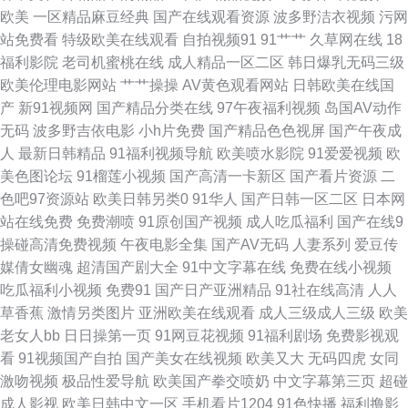
欧美
一区精品麻豆经典
国产在线观看资源
波多野洁衣视频
污网
站免费看
特级欧美在线观看
自拍视频91
91艹艹
久草网在线
18
91黑料官网 麻豆探花 91福利视频在线看 九九国产精 视频福利999 92日日干
福利影院
老司机蜜桃在线
成人精品一区二区
韩日爆乳无码三级
欧美伦理电影网站
艹艹操操
AV黄色观看网站
日韩欧美在线国
视频 日本生活片 国产传媒专区 欧美高清专区 ts赵恩静肛交 午夜诱惑av 91豆
产
新91视频网
国产精品分类在线
97午夜福利视频
岛国AV动作
无码
波多野吉依电影
小h片免费
国产精品色色视屏
国产午夜成
花tv 超碰91处 内射嫂子影音先锋 中文字幕人妻在线一区 91综合精品 久久亚
人
最新日韩精品
91福利视频导航
欧美喷水影院
91爱爱视频
欧
美色图论坛
91榴莲小视频
国产高清一卡新区
国产看片资源
二
州视频 超碰yb 日韩国产欧美性爱免费 99re草 成人不卡视频专区 欧美欧美欧
色吧97资源站
欧美日韩另类0
91华人
国产日韩一区二区
日本网
站在线免费
免费潮喷
91原创国产视频
成人吃瓜福利
国产在线9
美欧美 国产福利微拍一区 日韩TV123区 在线黄色A91 91ncom一起操 91天
操碰高清免费视频
午夜电影全集
国产AV无码
人妻系列
爱豆传
媒倩女幽魂
超清国产剧大全
91中文字幕在线
免费在线小视频
堂在线 福利涩导航 国产91在线播放 国产一区二哥 日韩精品黄色 91人人草
吃瓜福利小视频
免费91
国产日产亚洲精品
91社在线高清
人人
草香蕉
激情另类图片
亚洲欧美在线观看
成人三级成人三级
欧美
丝袜足交射精 91国精产品视频 91尤物视频网址在线 国产精品日产欧美久久
老女人bb
日日操第一页
91网豆花视频
91福利剧场
免费影视观
看
91视频国产自拍
国产美女在线视频
欧美又大
无码四虎
女同
久久伊人热 日韩Aa 91rb热爆在线观看 亚洲日韩蜜桃 91私拍视频 91小视频
激吻视频
极品性爱导航
欧美国产拳交喷奶
中文字幕第三页
超碰
成人影视
欧美日韩中文一区
手机看片1204
91色快播
福利撸影