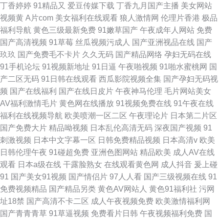
丁香婷婷
91精品又
爱豆传媒下载
丁香九月国产主播
美女网站
视频黄
A片com
美女福利在线观看
狼人激情网
伦理片香港
极品
福利导航
黄色三级最新免费
91嫩草国产
午夜成年人网站
免费
国产高清视频
91草莓
丝瓜视频污成人
国产亚洲视品在线
国产
玖玖
国产免费毛不卡片
久久无码
国产精品网络
孕妇无码在线
91手机论坛
91视频新地址
91日逼
午夜啪视频
91啪水蜜桃网
国
产二区无码
91日韩在线观看
西瓜影院视频全集
国产孕妇无码视
频
国产在线福利
国产在线日皮片
午夜神马伦理
毛片网站美女
AV福利激情毛片
黄色网在线播放
91视频免费在线
91午夜在线
福利在线视频导航
欧美喷潮一区二区
午夜理论片
日本第二片区
国产免费大片
精品呦视频
日本乱伦高清无码
深夜国产视频
91
刺激视频
日本中文字幕一区
日韩免费精品视频
日本高清v
欧美
日韩伦理午夜
91碰超免费
亚洲色图网站
精品欧美
成人AV在线
观看
日本a级在线
干露脸熟女
在线观看黄色网
成人抖音
爰上碰
91
国产美女91视频
国产情侣片
97人人看
国产三级视频在线
91
免费视频精品
国产精品另类
黄色AV网站人
黄色91福利社
污网
址18禁
国产高清不卡二区
成人午夜视频免费
欧美激情福利网
国产青青青草
91草逼视频
免费看片日韩
午夜视频福利免费
国