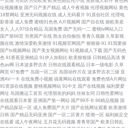
一页国
另类区另类欧美
欧美色图乱伦小说
免费成人软件
黄色网
费视频资源 91国产盗摄
址视频播放
国产日产美产精品
成人午夜视频
伦理视频网站
黄色
18禁网站
亚洲无码视频在线
成人无码看片
91原创社区
伦理电
影香港
成人免费
蜜桃91色色
A片视频网
国产自在线
操欧美老
女人
人人97综合精品
岛国免费
国产无码一二
蜜桃tv网站入口
国产第66页
另类国产在线
熟女自拍偷拍
青青久视频
久草新视
频在线
激情深爱欧美激情
91视频官网国产
狠狠操-91
91我要操
国产ts视频网站
国产美女视频网站
91视频成人下载
国产无码色
色
91香蕉亚洲精品
91伊人加勒比
欧美狠狠插
日韩精品高清
黄
色av网
日本波多野吉衣
日韩在线观看精品
日本一级电影
久草
网页
97免费艹
岛国一区二区
岛国动作片在
波多野吉衣三级
亚
洲AV一卡
在线免费小视频
搞黄网站在线观看
免费色情A片网扯
91资源在线视频
蜜桃视频网站
91中文
国产在线视频
福利爱爱
网址
岛国搬运工首页
伦理朋友的妈妈
丝袜女同
日韩性爱网址
在线观看日本黄
亚洲国产第一网站
国产99不卡
66精品视频
国
产精品探花一区
成人免费国产大片
国产在线网址观看
欧美激情
日韩
国产精品无码亚洲
国产一区二区黄片
喷潮一区
福利姬足交
在线看
成人午夜网址
五月花无码视频
青青草国产
欧美日韩乱