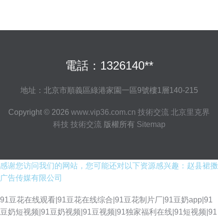
電話：1326140**
地址：北京市順義區綠港家園一區9號樓1層140-215
Copyright © 2026
www.vip36.com.cn
技術交流
北京里克界
科技
技術交流
版權所有
Sitemap
感谢您访问我们的网站，您可能还对以下资源感兴趣：赵县裙擞
广告传媒有限公司
91豆花在线观看|91豆花在线综合|91豆花制片厂|91豆奶app|91
豆奶短视频|91豆奶视频|91豆视频|91独家福利在线|91短视频|91