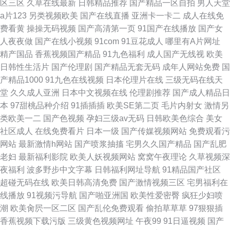
区三区
久草在线最新
日韩精品推荐
国产精品一区自拍
男人天堂
a片123
另类视频欧美
国产在线直播
亚洲卡一卡二
成人在线免
费看黄
操操无码视频
国产高清第一页
91国产在线播放
国产女
人夜夜做
国产在线小视频
91com
91豆花成人
哪里有A片网址
精产国品
香蕉视频国产精品
91九色福利
成人国产无线视
欧美
日韩性生活片
国产伦理剧
国产精品无套无码
成年人网站免费
国
产精品1000
91九色在线视频
日本伦理片在线
三级无码在线天
堂
久久成人亚洲
日本中文视频在线
伦理剧推荐
国产成人精品日
本
97甜桃品种介绍
91插插插
欧美SE第二页
毛片内射女
激情另
类欧美一二
国产色视频
孕妇三级av无码
日韩欧美色综合
美女
社区成人
在线免费看片
日本一级
国产传媒视频网站
免费观看污
网站
最新激情h网站
国产喷浆抽搐
宅男久久国产精品
国产乱肥
老妇
最新福利影院
欧美人妖视频网站
窝窝午夜理论
久草视频深
夜福利
波多野步中文字幕
日韩福利网址导航
91精品国产社区
超碰无码在线
欧美日韩高清免费
国产激情视频三区
宅男福利在
线播放
91视频污导航
国产啪亚洲国
欧美性爱密臀
疯狂少妇喷
潮
欧美肏屄一区二区
国产乱伦免费观看
偷拍草草草
97狠狠插
香蕉视频下载污版
三级黄色视频网址
午夜99
91日逼视频
国产