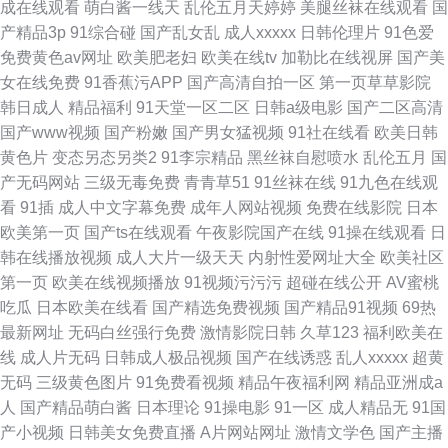
成在线观看
萌白酱一线天
乱伦五月天婷婷
美腿丝袜在线观看
国
产精品3p
91综合碰
国产乱女乱
成人xxxxx
日韩伦理片
91色爱
免费黄色av网址
欧美肥老妇
欧美在线tv
加勒比在线视屏
国产美
女在线免费
91香蕉污APP
国产高清自拍一区
第一页草草影院
韩日成人
精品福利
91天堂一区二区
日韩a级电影
国产二区高清
国产www视频
国产粉嫩
国产男女猛视频
91社在线看
欧美日韩
黄色片
变态另态另类2
91李宗精品
黑丝袜自慰喷水
乱伦五月
国
产无码网站
三级无毒免费
青青草51
91丝袜在线
91九色在线观
看
91插
成人中文字幕免费
成年人网站视频
免费在线影院
日本
欧美第一页
国产ts在线观看
午夜影院国产在线
91操在线观看
日
韩在线播放视频
成人大片一级天天
内射性爱网址大全
欧美社区
第一页
欧美在线视频播放
91视频污污污
超碰在线公开
AV蜜桃
吃瓜
日本欧美在线看
国产精选免费视频
国产精品91视频
69热
最新网址
无码白丝强行免费
激情影院日韩
久草123
福利欧美在
线
成人片无码
日韩成人极品视频
国产在线诱惑
乱人xxxxx
超黄
无码
三级黄色图片
91免费看视频
精品午夜福利网
精品亚洲成a
人
国产精品萌白酱
日本理论
91操电影
91一区
成人精品无
91国
产小视频
日韩美女免费直播
A片网站网址
激情文学色
国产主播