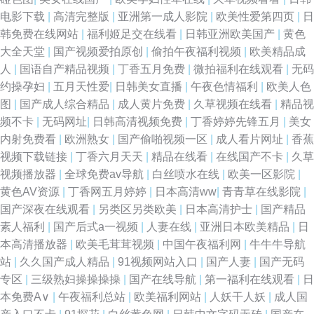
电影下载
|
高清完整版
|
亚洲第一成人影院
|
欧美性爱第四页
|
日
韩免费在线网站
|
福利姬足交在线看
|
日韩亚洲欧美国产
|
黄色
大全天堂
|
国产视频爱拍原创
|
偷拍午夜福利视频
|
欧美精品成
人
|
国语自产精品视频
|
丁香五月免费
|
微拍福利在线观看
|
无码
约操孕妇
|
五月天性爱
|
日韩美女直播
|
午夜色情福利
|
欧美人色
图
|
国产成人综合精品
|
成人黄片免费
|
久草视频在线看
|
精品视
频不卡
|
无码网址
|
日韩高清视频免费
|
丁香婷婷先锋五月
|
美女
内射免费看
|
欧洲熟女
|
国产偷啪视频一区
|
成人看片网址
|
香蕉
视频下载链接
|
丁香六月天天
|
精品在线看
|
在线国产不卡
|
久草
视频播放器
|
全球免费av导航
|
白丝喷水在线
|
欧美一区影院
|
黄色AV资源
|
丁香网五月婷婷
|
日本高清ww
|
青青草在线影院
|
国产深夜在线观看
|
另类区另类欧美
|
日本高清护士
|
国产精品
素人福利
|
国产后式a一视频
|
人妻在线
|
亚洲日本欧美精品
|
日
本高清播放器
|
欧美毛茸茸视频
|
中国午夜福利网
|
牛牛牛导航
站
|
久久国产成人精品
|
91视频网站入口
|
国产人妻
|
国产无码
专区
|
三级熟妇操操操操
|
国产在线导航
|
第一福利在线观看
|
日
本免费A∨
|
午夜福利总站
|
欧美福利网站
|
人妖干人妖
|
成人国