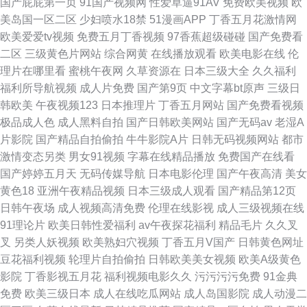
国产屁屁第一页
91国产视频网
性爱草逼91AV
免费欧美视频
欧
美岛国一区二区
少妇喷水18禁
51漫画APP
丁香五月花激情网
欧美爱爱tv视频
免费五月丁香视频
97香蕉超级碰碰
国产免费看
二区
三级黄色片网站
综合网黄
在线播放观看
欧美电影在线
伦
理片在哪里看
蜜桃午夜网
久草资源在
日本三级大全
久久福利
福利所导航视频
成人片免费
国产第9页
中文字幕bt原声
三级日
韩欧美
午夜视频123
日本推理片
丁香五月网站
国产免费看视频
极品成人色
成人黑料自拍
国产日韩欧美网站
国产无码av
老湿A
片影院
国产精品自拍偷拍
牛牛影院A片
日韩无码视频网站
都市
激情变态另类
男女91视频
字幕在线精品播放
免费国产在线看
国产婷婷五月天
无码传媒导航
日本电影伦理
国产午夜高清
美女
黄色18
亚洲午夜精品视频
日本三级成人观看
国产精品第12页
日韩午夜场
成人视频高清免费
伦理在线影视
成人三级视频在线
91理论片
欧美日韩性爱福利
av午夜探花福利
精品毛片
久久叉
叉
另类人妖视频
欧美熟妇穴视频
丁香五月V国产
日韩黄色网址
豆花福利视频
轮理片自拍偷拍
日韩欧美美女视频
欧美A级黄色
影院
丁香影视五月花
福利视频电影久久
污污污污免费
91金典
免费
欧美三级日本
成人在线吃瓜网站
成人岛国影院
成人动漫二