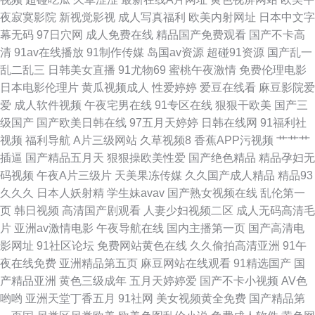
凤楼 AV片不卡 日本小网站一区二E 91情趣小视频 国产福利精品一 91黄色颜
夜寂寞影院
新视觉影视
成人写真福利
欧美内射网址
日本中文字
幕无码
97日穴网
成人免费在线
精品国产免费观看
国产不卡高
色 海角社区在线视频福利 亚洲视频国产ts 91试香蕉视频 黄色频在线 丝袜美
清
91av在线播放
91制作传媒
岛国av资源
超碰91资源
国产乱一
乱二乱三
日韩美女直播
91尤物69
蜜桃午夜激情
免费伦理电影
腿五月天 91巨炮网站 蜜桃8848tv豆花 亚洲美女Av网 狠狠操狠狠撸 91经典
日本电影伦理片
黄瓜视频成人
性爱婷婷
爱豆在线看
麻豆影院爱
爱
成人软件视频
午夜宅男在线
91专区在线
狠狠干欧美
国产三
视频观看 国际东方AV在线 91九色蝌蚪蜜桃人妻 欧美喷水在线 不卡二区 91
级国产
国产欧美日韩在线
97五月天婷婷
日韩在线网
91福利社
视频
福利导航
A片三级网站
久草视频8
香蕉APP污视频
艹艹艹
呦呦在线观看 精品亚洲日韩色欲专区 91性爱直播 91永久免费看视频 首页成
插逼
国产精品五月天
狠狠操欧美性爱
国产绝色精品
精品孕妇无
码视频
午夜A片三级片
天美果冻传媒
久久国产成人精品
精品93
人免费入口 大香蕉八区 91超碰人妻在线 久久看久久做 91入囗 日本女同伦理
久久久
日本人妖射精
学生妹avav
国产熟女视频在线
乱伦第一
页
韩日视频
高清国产剧观看
人妻少妇视频二区
成人无码高清毛
www草莓视频 婷婷综合伊然 国产AV资源站 影音先锋看素人 日韩成人国产精
片
亚洲av激情电影
午夜导航在线
国内主播第一页
国产高清电
影网址
91社区论坛
免费网站黄色在线
久久偷拍高清亚洲
91午
品 91人人爱 狼人色天堂 伊人久久网站 激情深爱五月婷婷 九九视频网 91资
夜在线免费
亚洲精品第五页
麻豆网站在线观看
91精选国产
国
产精品亚洲
黄色三级成年
五月天婷婷爱
国产不卡小视频
AV色
源在线观看视频 91社区观看 日韩青青草 九九re 91支持视频免费观看 91免
哟哟
亚洲天堂丁香五月
91社网
美女视频黄全免费
国产精品第