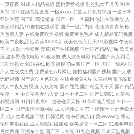
一页夜夜
91成人精品视频
蜜桃爱爱视频
乱伦熟女五月天
91香
蕉视
福利在线视频直播
一区xxxxx
岛国大片免费视频
一道日本
色网 91高清视频 福利导航页AV 色悠悠网址 91社中文字幕 狠狠搞综合网 51
亚洲香蕉
国产91高清精品
国产一区二区福利
伦理在线播放
人
妻无码精品
91自拍在线观看
国产一级片内射
夜夜骑青青草
欧
成人福利视频网 俺去射官网 日韩理论在线观看 91美网站 九一制作天麻传媒
美色图人妻
在线免费欧美视频
免费黄色毛片
成人精品无码视频
欧美午夜极品
性欧美ⅩⅩⅩⅩ乱
欧美色色六月天
91影视网
午夜伦
免 夜色网址 草莓旧版污视频 日韩网页AV入口 91色动漫视频成人 加勒比东
不卡
加勒比性爱网
青草国产在线视频
亚洲国产精品导航
欧美色
淫
波多野结依电影
91狠狠撸
成人深夜电影
精品国产美女剃毛
京热伊人 91传媒免费观看网址 丁香亚洲色五月 婷婷五月四房色在线 97福利
加勒比熟女
91碰在线
欧美裸模
萌白酱国产一区
美国一级AV
国
产人在线成免费
免费黄色A片网址
微拍福利国产视频
国产人成
视频 人人干16p 91免费在线观看资源站 欧韩性爱 91黄色视频清高 老湿影院
无码视频
国产原创区色花堂
在线免费黄A片
久草福利
乱伦家庭
成人午夜免费视频
人妖射精
国产屁屁
国产精品天干天
国产精品
福利社 91久久香蕉超碰 九色91国产 在线视频国产色区 国产传媒第二页 亚洲
午夜一区
中文字幕无码人妻
日本不卡二区
国产日韩91
久草福
利视频网
91日日夜夜91
超碰碰天天操
91草草酒店视频
韩日一
久久蜜桃网站 成人超碰艹 国大片免费观看电视剧 香蕉伊人av一本 91综合视
区二区
国产激情视频网站
成人视频日本
茄子视频污
亚洲色欲天
天
成人丝瓜视频下载
日韩逼网
精东传媒入口
黄wwww色
香港
频导航 人人艹超碰 91熟女视领 密挑免费板官网入口 91久久福利视频导航 精
伦理电影在线
成人影院在线播放
欧美足交一区二区
91视频电影
另类四虎
亚洲东京热
国产不卡在线
91九色视频
日本天堂视频
品午夜 91rp爆 91电影免费看 黄色吊嗨5级内射 91jk黑丝在线观看 国产原创