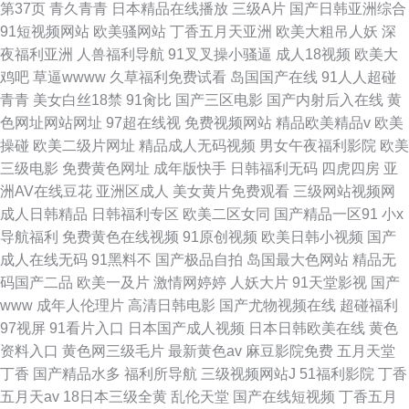
第37页
青久青青
日本精品在线播放
三级A片
国产日韩亚洲综合
91短视频网站
欧美骚网站
丁香五月天亚洲
欧美大粗吊人妖
深
夜福利亚洲
人兽福利导航
91叉叉操小骚逼
成人18视频
欧美大
鸡吧
草逼wwww
久草福利免费试看
岛国国产在线
91人人超碰
青青
美女白丝18禁
91肏比
国产三区电影
国产内射后入在线
黄
色网址网站网址
97超在线视
免费视频网站
精品欧美精品v
欧美
操碰
欧美二级片网址
精品成人无码视频
男女午夜福利影院
欧美
三级电影
免费黄色网址
成年版快手
日韩福利无码
四虎四房
亚
洲AV在线豆花
亚洲区成人
美女黄片免费观看
三级网站视频网
成人日韩精品
日韩福利专区
欧美二区女同
国产精品一区91
小x
导航福利
免费黄色在线视频
91原创视频
欧美日韩小视频
国产
成人在线无码
91黑料不
国产极品自拍
岛国最大色网站
精品无
码国产二品
欧美一及片
激情网婷婷
人妖大片
91天堂影视
国产
www
成年人伦理片
高清日韩电影
国产尤物视频在线
超碰福利
97视屏
91看片入口
日本国产成人视频
日本日韩欧美在线
黄色
资料入口
黄色网三级毛片
最新黄色av
麻豆影院免费
五月天堂
丁香
国产精品水多
福利所导航
三级视频网站J
51福利影院
丁香
五月天av
18日本三级全黄
乱伦天堂
国产在线短视频
丁香五月