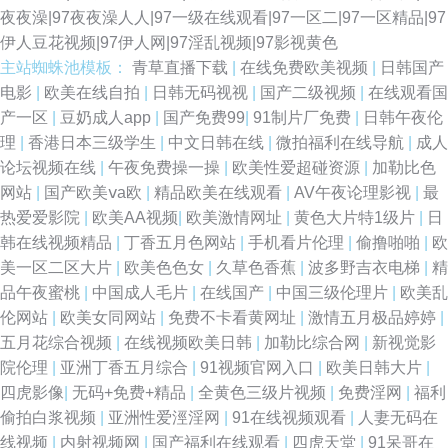
夜夜澡|97夜夜澡人人|97一级在线观看|97一区二|97一区精品|97
伊人豆花视频|97伊人网|97淫乱视频|97影视黄色
主站蜘蛛池模板：
青草直播下载
|
在线免费欧美视频
|
日韩国产
电影
|
欧美在线自拍
|
日韩无码视视
|
国产二级视频
|
在线观看国
产一区
|
豆奶成人app
|
国产免费99
|
91制片厂免费
|
日韩午夜伦
理
|
香港日本三级学生
|
中文日韩在线
|
微拍福利在线导航
|
成人
论坛视频在线
|
午夜免费操一操
|
欧美性爱超碰资源
|
加勒比色
网站
|
国产欧美ⅴa欧
|
精品欧美在线观看
|
AV午夜论理影视
|
最
热爱爱影院
|
欧美AA视频
|
欧美激情网址
|
黄色大片特1级片
|
日
韩在线视频精品
|
丁香五月色网站
|
手机看片伦理
|
偷撸啪啪
|
欧
美一区二区大片
|
欧美色色女
|
久草色香蕉
|
波多野吉衣电梯
|
精
品午夜蜜桃
|
中国成人毛片
|
在线国产
|
中国三级伦理片
|
欧美乱
伦网站
|
欧美女同网站
|
免费不卡看黄网址
|
激情五月极品婷婷
|
五月花综合视频
|
在线视频欧美日韩
|
加勒比综合网
|
新视觉影
院伦理
|
亚洲丁香五月综合
|
91视频官网入口
|
欧美日韩大片
|
四虎影像
|
无码+免费+精品
|
全黄色三级片视频
|
免费淫网
|
福利
偷拍白浆视频
|
亚洲性爱涇淫网
|
91在线视频观看
|
人妻无码在
线视频
|
内射视频网
|
国产福利在线观看
|
四虎天堂
|
91呆哥在