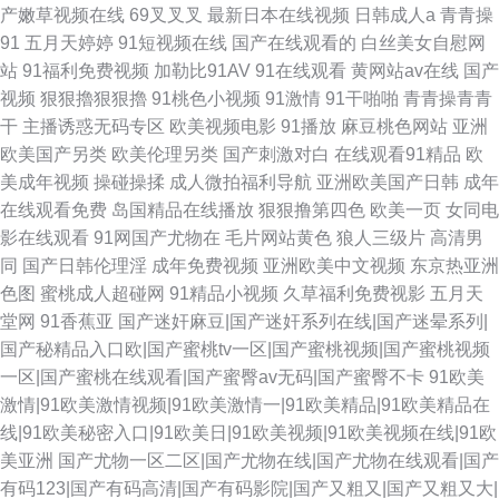
产嫩草视频在线
69叉叉叉
最新日本在线视频
日韩成人a
青青操
91
五月天婷婷
91短视频在线
国产在线观看的
白丝美女自慰网
站
91福利免费视频
加勒比91AV
91在线观看
黄网站av在线
国产
视频
狠狠擼狠狠擼
91桃色小视频
91激情
91干啪啪
青青操青青
干
主播诱惑无码专区
欧美视频电影
91播放
麻豆桃色网站
亚洲
欧美国产另类
欧美伦理另类
国产刺激对白
在线观看91精品
欧
美成年视频
操碰操揉
成人微拍福利导航
亚洲欧美国产日韩
成年
在线观看免费
岛国精品在线播放
狠狠撸第四色
欧美一页
女同电
影在线观看
91网国产尤物在
毛片网站黄色
狼人三级片
高清男
同
国产日韩伦理淫
成年免费视频
亚洲欧美中文视频
东京热亚洲
色图
蜜桃成人超碰网
91精品小视频
久草福利免费视影
五月天
堂网
91香蕉亚
国产迷奸麻豆|国产迷奸系列在线|国产迷晕系列|
国产秘精品入口欧|国产蜜桃tv一区|国产蜜桃视频|国产蜜桃视频
一区|国产蜜桃在线观看|国产蜜臀av无码|国产蜜臀不卡
91欧美
激情|91欧美激情视频|91欧美激情一|91欧美精品|91欧美精品在
线|91欧美秘密入口|91欧美日|91欧美视频|91欧美视频在线|91欧
美亚洲
国产尤物一区二区|国产尤物在线|国产尤物在线观看|国产
有码123|国产有码高清|国产有码影院|国产又粗又|国产又粗又大|