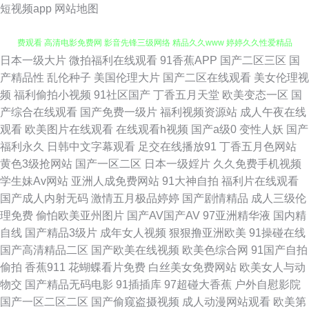
短视频app
网站地图
日本一级大片
微拍福利在线观看
91香蕉APP
国产二区三区
国
黄色APP瑟瑟 91JK视频 婷婷一区二区三区 中日韩传媒一区 草莓视频在线免
产精品性
乱伦种子
美国伦理大片
国产二区在线观看
美女伦理视
频
福利偷拍小视频
91社区国产
丁香五月天堂
欧美变态一区
国
费观看 高清电影免费网 影音先锋三级网络 精品久久www 婷婷久久性爱精品
产综合在线观看
国产免费一级片
福利视频资源站
成人午夜在线
观看
欧美图片在线观看
在线观看h视频
国产a级0
变性人妖
国产
亚洲最大成人小说网 国产精海角 先锋av黄色电影 超碰人人97青青 日韩欧美
福利永久
日韩中文字幕观看
足交在线播放91
丁香五月色网站
黄色3级抢网站
国产一区二区
日本一级婬片
久久免费手机视频
1 99在线视频精品 欧洲香蕉av电影 91极品尤物黑丝观看 精品老司机999 亚
学生妹Av网站
亚洲人成免费网站
91大神自拍
福利片在线观看
国产成人内射无码
激情五月极品婷婷
国产剧情精品
成人三级伦
洲在线色图区 A欧美噢噢 青青操91视频 91社区在线观看 九九久kJ视频 91传
理免费
偷怕欧美亚州图片
国产AV国产AV
97亚洲精华液
国内精
自线
国产精品3级片
成年女人视频
狠狠撸亚洲欧美
91操碰在线
媒蜜桃传媒 国产福利导视频导航 亚州AV福利 a在线观看 91啦中文 国产玖玖
国产高清精品二区
国产欧美在线视频
欧美色综合网
91国产自拍
偷拍
香蕉911
花蝴蝶看片免费
白丝美女免费网站
欧美女人与动
精品 1024国产基地 豆花网站免费观看 偷拍99热 99人与兽 男女AV 91极品自
物交
国产精品无码电影
91插插库
97超碰大香蕉
户外自慰影院
国产一区二区二区
国产偷窥盗摄视频
成人动漫网站观看
欧美第
拍色色网 91tv蜜桃 东京热性爱www 日日福利超碰 91苏州视频在线观看 欧美